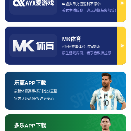
存款金额
300
500
1000
3000
5000
10000
30000