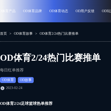
D体育产品
OD体育品牌
OD体育动态
OD用户反馈
OD
首页
>
OD体育故事
>
OD体育2/24热门比赛推单
OD体育2/24热门比赛推单
每日红单推荐
OD体育
OD故事
2023-02-24
OD体育2/24足球篮球热单推荐