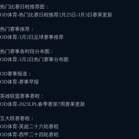
热门比赛日程推荐图：
OD体育-热门比赛日程推荐2月25日-3月3日赛果更新
热门赛事推荐：
OD体育-3月2日足球赛事推荐
热门赛事各时段分布图：
OD体育-3月2日热门赛事分布图
OD赛事报道：
OD体育-赛事早报
英雄联盟赛事赛程：
OD体育-2023LPL春季赛第7周赛果更新
五大联赛赛程：
OD体育-英超二十六轮赛程
OD体育-西甲二十四轮赛程