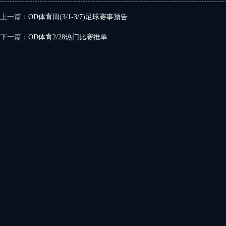
上一篇：
OD体育周(3/1-3/7)足球赛事预告
下一篇：
OD体育2/28热门比赛推单