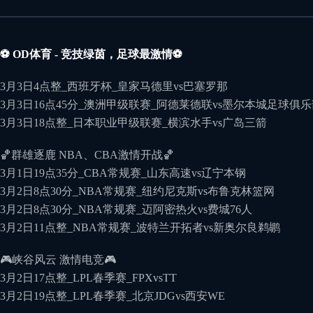
⚽️ OD体育 - 竞技绿茵，足球最激情⚽️
3月3日4点整_西班牙杯_皇家马德里vs巴塞罗那
3月3日16点45分_澳洲甲级联赛_阿德莱德联vs墨尔本城足球俱
3月3日18点整_日本职业甲级联赛_横滨水手vs广岛三箭
🏀群雄逐鹿 NBA、CBA激情开战🏀
3月1日19点35分_CBA常规赛_山东高速vs辽宁本钢
3月2日8点30分_NBA常规赛_纽约尼克斯vs布鲁克林篮网
3月2日8点30分_NBA常规赛_迈阿密热火vs费城76人
3月2日11点整_NBA常规赛_波特兰开拓者vs新奥尔良鹈鹕
🎮峡谷风云 激情电竞🎮
3月2日17点整_LPL春季赛_FPXvsTT
3月2日19点整_LPL春季赛_北京JDGvs西安WE