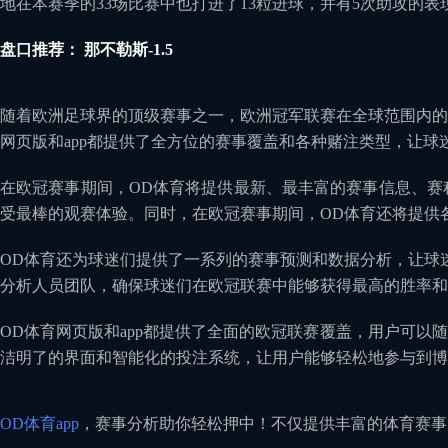
地在本赛季的33场比赛中也打进了13粒进球，并有5次助攻的表
盘口推荐： 那不勒斯-1.5
随着欧洲足球界的顶级赛事之一，欧洲冠军联赛在全球范围内的
网页版和app都提供了全方位的赛事覆盖和各种赌注类型，让
在欧冠赛事期间，OD体育将提供最新、最丰富的赛事信息、赛
受最棒的观赛体验。同时，在欧冠赛事期间，OD体育还将提供
OD体育还为球迷们提供了一系列的赛事预测和数据分析，让球
分析人员团队，确保球迷们在欧冠联赛中能够获得最高的胜率和
OD体育网页版和app都提供了全面的欧冠联赛覆盖，用户可以
洁明了的界面和智能化的投注系统，让用户能够轻松地参与到博
OD体育app
，赛事分析助你轻松押中！不仅提供丰富的体育赛事