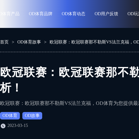
D体育产品
OD体育品牌
OD体育动态
OD用户反馈
OD
首页
>
OD体育故事
>
欧冠联赛：欧冠联赛那不勒斯VS法兰克福，O
欧冠联赛：欧冠联赛那不勒
析！
欧冠联赛：欧冠联赛那不勒斯VS法兰克福，OD体育为您提供
OD体育
OD故事
2023-03-15