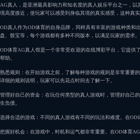
AG真人，是亚洲最具影响力和知名度的真人娱乐平台之一，以
境高度接近，使玩家可以感受到身临其境的真实感受，这种真实
OD真人作为OD体育的自身品牌，同样具有丰富的游戏种类和
盘、骰宝等，每个游戏都有多种不同版本，以满足玩家的需求。
OD体育AG真人馆是一个非常受欢迎的在线博彩平台，它提供
帮助。
熟悉规则：在开始游戏之前，了解每种游戏的规则是非常重要的
详细的规则说明，玩家可以先花点时间去了解一下。
管理好自己的资金：在玩任何类型的真人游戏时，管理好自己的
生负债。
选择合适的游戏：不同的真人游戏有不同的玩法和难度。在OD
把握好机会：在游戏中，时机和运气都非常重要。在OD体育A