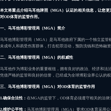
本文将重点介绍马耳他牌照（MGA）认证的相关信息，让您更
对OD体育的监管作用。
一、马耳他博彩管理局（MGA）简介
马耳他博彩管理局（MGA）是马耳他政府下属的一个独立监管
未成年人和易受伤害群体，打击犯罪活动，预防洗钱和恐怖融资
二、马耳他博彩管理局（MGA）的权威性
马耳他作为博彩业务的重要枢纽，拥有良好的政治、经济和法治
凭借严格的监管和良好的信誉，已经成为全球博彩业界公认的权
三、马耳他博彩管理局（MGA）对OD体育的监管作用
1.确保合法性：
在MGA的监管下，OD体育必须遵守相关的法律
2.维护公平性：
马耳他博彩管理局（MGA）要求OD体育采用