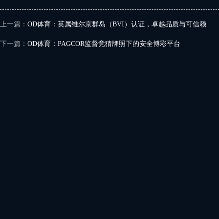
上一篇：
OD体育：英属维尔京群岛（BVI）认证，卓越品质与可信赖
下一篇：
OD体育：PAGCOR监督竞猜牌照下的安全博彩平台