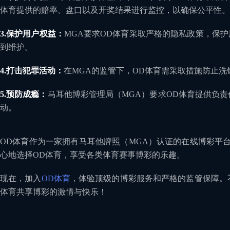
体育提供的赔率、盘口以及开奖结果进行监控，以确保公平性。
3.保护用户权益：
MGA要求OD体育采取严格的隐私政策，保
到维护。
4.打击犯罪活动：
在MGA的监管下，OD体育需采取措施防止
5.预防成瘾：
马耳他博彩管理局（MGA）要求OD体育提供负
动。
OD体育作为一家拥有马耳他牌照（MGA）认证的在线博彩平
心地选择OD体育，享受各类体育赛事博彩的乐趣。
现在，加入
OD体育
，体验顶级的博彩服务和严格的监管保障。
体育共享博彩的激情与快乐！