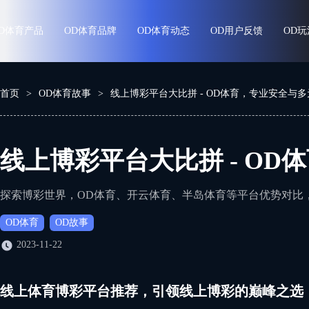
D体育产品
OD体育品牌
OD体育动态
OD用户反馈
OD
首页
>
OD体育故事
>
线上博彩平台大比拼 - OD体育，专业安全与
线上博彩平台大比拼 - O
探索博彩世界，OD体育、开云体育、半岛体育等平台优势对比
OD体育
OD故事
2023-11-22
线上体育博彩平台推荐，引领线上博彩的巅峰之选