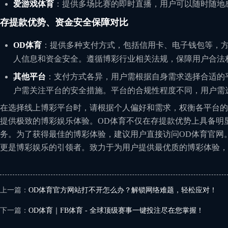
爱游戏体育
：提供多场比赛的即时直播，用户可以随时随地
存提款优势、资金安全保障对比
OD体育
：提供多种支付方式，包括信用卡、电子钱包等，方
人信息和资金安全。遵循博彩行业相关法规，保障用户合法
其他平台
：支付方式各异，用户需根据自身需求选择合适的
户需关注平台的安全措施。平台的合规性程度不同，用户需
在选择线上博彩平台时，请根据个人偏好和需求，权衡各平台的
提供极致的博彩娱乐体验。OD体育不仅在存提款优势上具备明
务。为了获得最佳的博彩体验，建议用户直接访问OD体育官网。
更是博彩娱乐的引领者。致力于为用户提供最优质的博彩体验，
上一篇：
OD体育官方网站打不开怎么办？解锁网络难题，轻松应对！
下一篇：
OD体育｜FB体育 - 全球顶级赛事一键投注尽在您掌握！