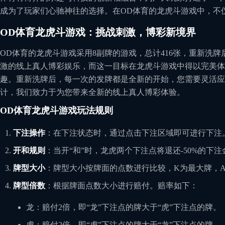
成为了玩家们心驰神往的选择。在OD体育的龙虎斗游戏中，不
OD体育龙虎斗游戏：挑战刺激，博彩新境界
OD体育的龙虎斗游戏采用8副牌的游戏，总计416张，重新
激的线上真人博彩娱乐，而这一目标在龙虎斗游戏中得以完美体
趣。重新洗牌后，每一次的发牌都是全新的开始，您需要灵活应
计，我们致力于为您带来全新的线上真人博彩体验。
OD体育龙虎斗游戏玩法规则
下注操作
：在下注状态时，通过点击下注区域即可进行下注
开和规则
：当开“和”时，龙虎两个下注点将退还-50%的下
牌型大小
：牌型大小按牌面的点数进行比较，K为最大牌，A为
牌型倍数
：根据牌面点数大小进行赔付。赔率如下：
龙：赔付2倍，即“龙”下注点的牌大于“虎”下注点的牌。
虎：赔付2倍，即“虎”下注点的牌大于“龙”下注点的牌。