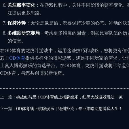
关注赔率变化
：在游戏过程中，关注不同阶段的赔率变化。
注提供更多思路。
保持冷静
：无论是赢是输，都要保持冷静的心态。冲动的决
多维度研究赛局
：考虑更多维度的因素，例如比赛队伍的历
的信息。
在OD体育的龙虎斗游戏中，运用这些技巧和攻略，您将更有信
彩！
OD体育
提供多样化的博彩游戏，满足不同玩家的需求，让
上真人博彩娱乐的首选平台。在OD体育，龙虎斗游戏将带给您
OD体育，与您共创博彩新传奇。
上一篇：
挑战红与黑！OD体育线上棋牌娱乐，红黑大战游戏玩法一览
下一篇：
OD体育线上棋牌娱乐｜德州扑克：专业策略助您博弈人生！