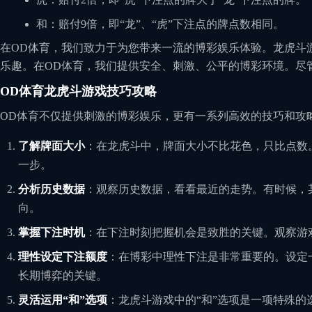
和：赔付9倍，即“龙”、“虎”下注点的牌点数相同。
在OD体育，我们致力于为您带来一流的博彩娱乐体验。龙虎斗
乐趣。在OD体育，我们提供安全、刺激、公平的博彩环境。尽
OD体育龙虎斗游戏技巧攻略
OD体育不仅提供刺激的博彩娱乐，更有一系列高效的技巧和攻
了解牌面大小
：在龙虎斗中，牌面大小不比花色，只比点数
一步。
分析历史数据
：观察历史数据，看看最近的走势。有时候，
向。
掌握下注时机
：在下注时刻把握机会是致胜的关键。观察游
理性设定下注额度
：在博彩中理性下注是非常重要的。设定
长期博弈的关键。
灵活运用“和”选项
：龙虎斗游戏中的“和”选项是一项特殊的