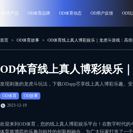
D体育产品
OD体育品牌
OD体育动态
OD用户反馈
OD
首页
>
OD体育故事
>
OD体育线上真人博彩娱乐｜龙虎斗游戏：高倍
OD体育线上真人博彩娱乐
发现刺激的龙虎斗玩法，下载ODapp尽享线上真人博彩乐趣。
OD体育
OD故事
2023-12-19
欢迎来到OD体育，您的线上真人博彩娱乐平台！在数字时代的
体育将博弈的乐趣与科技的创新相融合，为广大玩家打造了一个