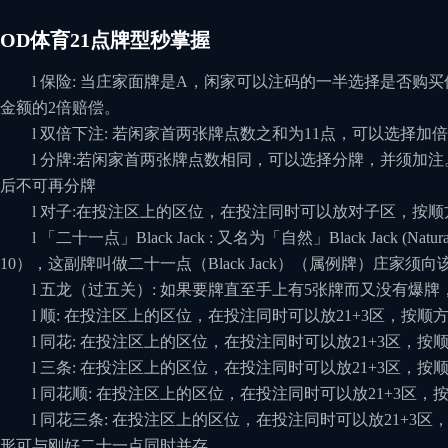
OD体育21点牌型秒掌握
l 保险: 当庄家面牌是A，闲家可以注码的一半选择是否购
金额的2倍赔偿。
l 双倍下注: 若闲家首两张牌点数之和为11点，可以选择
l 分牌:若闲家首两张牌点数相同，可以选择分牌，并须加
后不可再分牌
l 对子:在投注区上的区位，在投注同时可以放对子区，按
l 「二十一点」Black Jack : 又名为「自然」Black Ja
10），这副牌叫做二十一点（Black Jack）（属例牌）庄家须向
l 五龙（过五关）: 如果要牌直至手上有5张牌而又没有爆
l 顺: 在投注区上的区位，在投注同时可以放21+3区，
l 同花: 在投注区上的区位，在投注同时可以放21+3区
l 三条: 在投注区上的区位，在投注同时可以放21+3区
l 同花顺: 在投注区上的区位，在投注同时可以放21+3
l 同花三条: 在投注区上的区位，在投注同时可以放21+
形可与刚好二十一点同时并存。