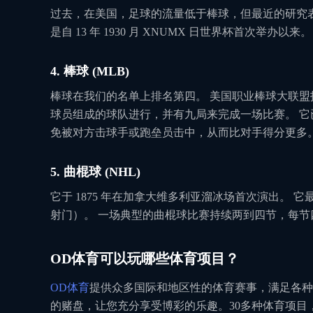
过去，在美国，足球的流量低于棒球，但最近的研究表明
是自 13 年 1930 月 XNUMX 日世界杯首次举办以来。
4. 棒球 (MLB)
棒球在我们的名单上排名第四。 美国职业棒球大联盟报道
球员组成的球队进行，并有九局来完成一场比赛。 
免被对方击球手或跑垒员击中，从而比对手得分更多
5. 曲棍球 (NHL)
它于 1875 年在加拿大维多利亚溜冰场首次演出。
射门）。 一场典型的曲棍球比赛持续两到四节，每节
OD体育可以玩哪些体育项目？
OD体育
提供众多国际和地区性的体育赛事，满足各种
的赌盘，让您充分享受博彩的乐趣。30多种体育项