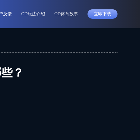
户反馈
OD玩法介绍
OD体育故事
立即下载
哪些？