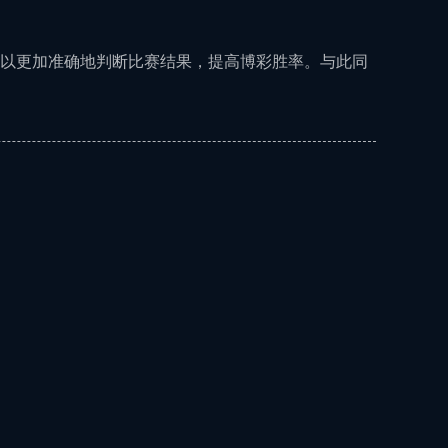
可以更加准确地判断比赛结果，提高博彩胜率。与此同