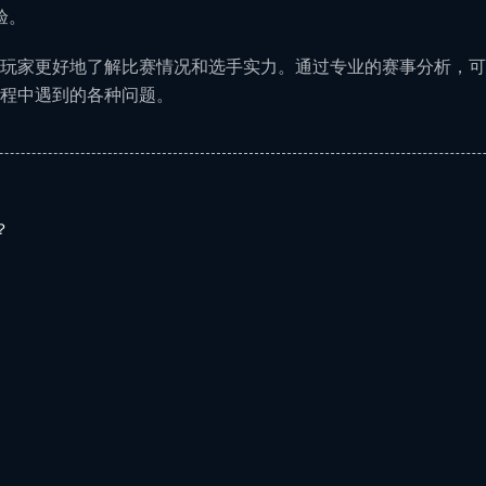
验。
助玩家更好地了解比赛情况和选手实力。通过专业的赛事分析，
过程中遇到的各种问题。
？