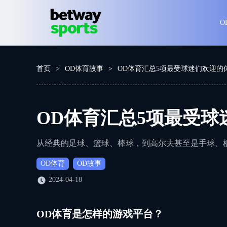
O
首页
>
OD体育故事
>
OD体育汇总5项最受球迷们欢迎的
OD体育汇总5项最受
从经典的足球、篮球、棒球，到高尔夫甚至是手球、
OD体育
OD故事
2024-04-18
OD体育是怎样的游戏平台？