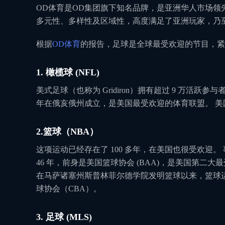
OD体育是OD集团旗下知名品牌，是亚洲华人市场领
多元性、多样性及区域性，高度满足了亚洲玩家，乃至
根据
OD体育
的报告，足球是全球最受欢迎的节目，紧
1. 橄榄球 (NFL)
美式足球（也称为 Gridiron）拥有超过 9 万活跃
年在俄亥俄州成立，是美国最受欢迎的体育联盟。 美国国
2.篮球（NBA）
这项运动已经存在了 100 多年，在美国也很受欢迎。 
46 年，前身是美国篮球协会 (BAA)，是美国第二大最受欢迎
在马萨诸塞州斯普林菲尔德学院发明篮球以来，篮球
球协会（CBA）。
3. 足球 (MLS)