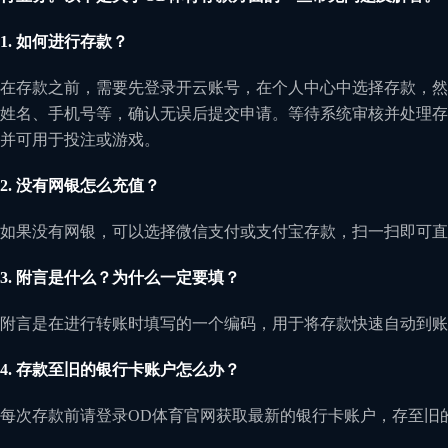
1. 如何进行存款？
在存款之前，需要先登录开云账号，在个人中心中选择存款，然
姓名、手机号等，确认无误后提交申请。等待系统审核并处理存
并可用于投注或游戏。
2. 没有网银怎么充值？
如果没有网银，可以选择微信支付或支付宝存款，扫一扫即可直
3. 附言是什么？为什么一定要填？
附言是在进行转账时填写的一个编码，用于将存款快速自动到账
4. 存款至旧的银行卡账户怎么办？
每次存款前请登录OD体育官网获取最新的银行卡账户，存至旧