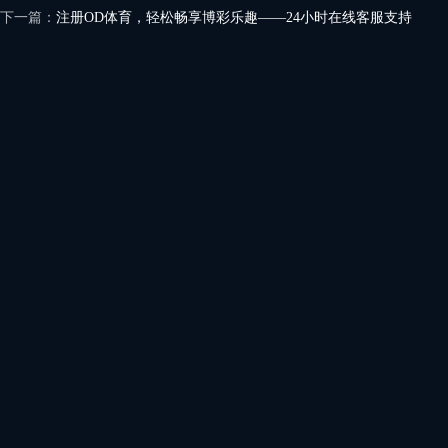
下一篇：
注册OD体育，轻松畅享博彩乐趣——24小时在线客服支持