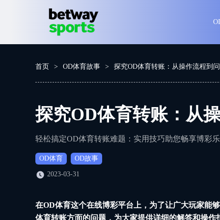
O
首页
>
OD体育故事
>
探究OD体育转账：从操作流程到
探究OD体育转账：从
轻松搞定OD体育转账难题：实用技巧助您畅享博彩
OD体育
OD故事
2023-03-31
在OD体育这个在线博彩平台上，为了让广大玩家能
体育转账方面的问题，为大家提供详细的解答和操作