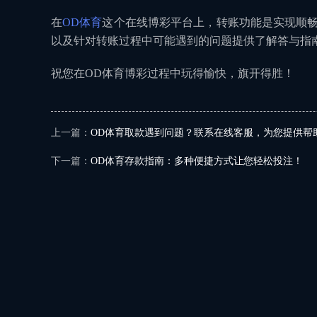
在
OD体育
这个在线博彩平台上，转账功能是实现顺
以及针对转账过程中可能遇到的问题提供了解答与指
祝您在OD体育博彩过程中玩得愉快，旗开得胜！
上一篇：
OD体育取款遇到问题？联系在线客服，为您提供帮
下一篇：
OD体育存款指南：多种便捷方式让您轻松投注！